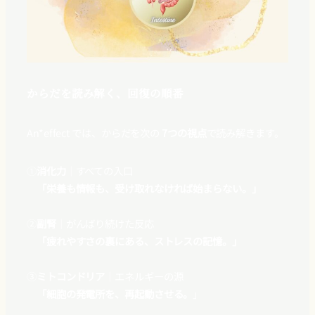
からだを読み解く、回復の順番
An*effect では、からだを次の
7つの視点
で読み解きます。
①
消化力
｜すべての入口
「栄養も情報も、受け取れなければ始まらない。」
②
副腎
｜がんばり続けた反応
「疲れやすさの裏にある、ストレスの記憶。」
③
ミトコンドリア
｜エネルギーの源
「細胞の発電所を、再起動させる。
」