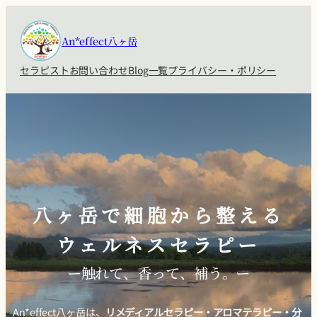
An*effect八ヶ岳
セラピスト
お問い合わせ
Blog一覧
プライバシー・ポリシー
八ヶ岳で細胞から整える
ウェルネスセラピー
ー触れて、香って、補う。ー
An*effect八ヶ岳は、
リメディアルセラピー・アロマテラピー・分