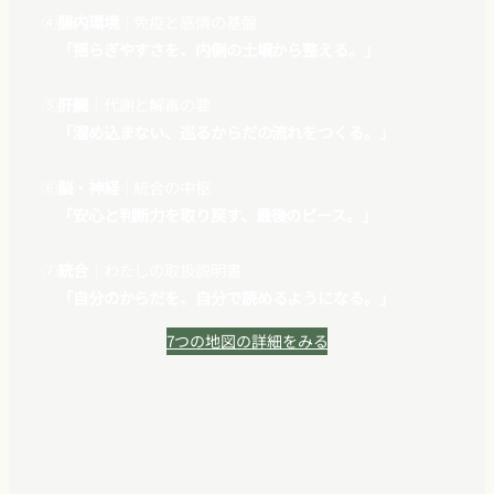
④
腸内環境
｜免疫と感情の基盤
「揺らぎやすさを、内側の土壌から整える。」
➄
肝臓
｜代謝と解毒の要
「溜め込まない、巡るからだの流れをつくる。」
➅
脳・神経
｜統合の中枢
「安心と判断力を取り戻す、最後のピース。」
➆
統合
｜わたしの取扱説明書
「自分のからだを、自分で読めるようになる。」
7つの地図の詳細をみる