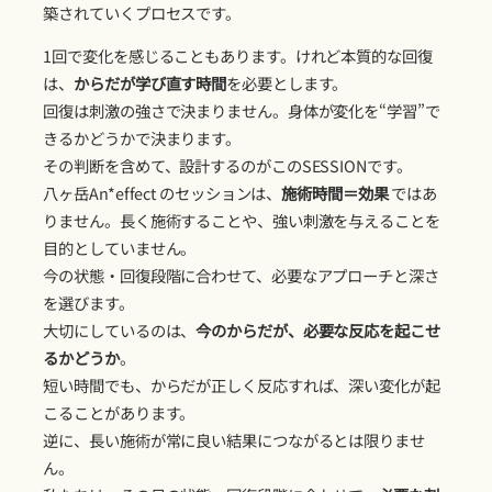
築されていくプロセスです。
1回で変化を感じることもあります。けれど本質的な回復
は、
からだが学び直す時間
を必要とします。
回復は刺激の強さで決まりません。身体が変化を“学習”で
きるかどうかで決まります。
その判断を含めて、設計するのがこのSESSIONです。
八ヶ岳An*effect のセッションは、
施術時間＝効果
ではあ
りません。長く施術することや、強い刺激を与えることを
目的としていません。
今の状態・回復段階に合わせて、必要なアプローチと深さ
を選びます。
大切にしているのは、
今のからだが、必要な反応を起こせ
るかどうか
。
短い時間でも、からだが正しく反応すれば、深い変化が起
こることがあります。
逆に、長い施術が常に良い結果につながるとは限りませ
ん。