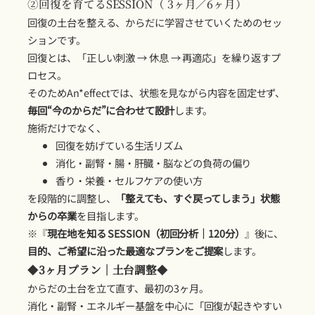
②回復を育てるSESSION（ 3ヶ月／6ヶ月）
回復の土台を整える、からだに学習させていくためのセッ
ションです。
回復とは、「正しい刺激 → 休息 → 再適応」を繰り返すプ
ロセス。
そのためAn*effectでは、状態を見ながら内容を固定せず、
毎回“今のからだ”に合わせて設計
します。
施術だけでなく、
回復を妨げている生活リズム
消化・副腎・腸・肝臓・脳などの負荷の偏り
香り・栄養・セルフケアの使い方
を段階的に調整し、
「整えても、すぐ戻ってしまう」状態
からの卒業
を目指します。
※『
現在地を知る SESSION（初回分析｜120分）
』後に、
目的、ご希望に沿った最適なプランをご提案
します。
◆
3ヶ月プラン｜土台調整
◆
からだの土台を立て直す、最初の3ヶ月。
消化・副腎・エネルギー基盤を中心に「回復が起きやすい