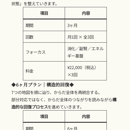
状態」を整えていきます。
項目
内容
期間
3ヶ月
回数
月1回 × 全3回
消化／副腎／エネル
フォーカス
ギー基盤
¥22,000（税込）
料金
×3回
◆
6ヶ月プラン｜構造的回復
◆
7つの地図を順に辿り、からだ全体を再統合する。
部分対応ではなく、からだ全体のつながりを読みながら
構
造的な回復プロセス
を進めていきます。
項目
内容
期間
6ヶ月